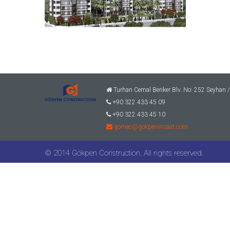
Turhan Cemal Beriker Blv. No: 252 Seyhan
+90 322 433 45 09
+90 322 433 45 10
gomec@gokpeninsaat.com
© 2014 Gökpen Construction, All rights reserved.